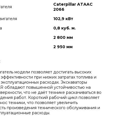
Caterpillar ATAAC
гателя
2066
вигателя
102,9 кВт
а
0,8 куб. м.
2 800 мм
2 950 мм
:
атель модели позволяет достигать высоких
 эффективности при низких затратах топлива и
эксплуатационных расходах. Экскаваторы
R обладают повышенной устойчивостью на
верхности, что не даёт технике раскачиваться во
дения работ. Короткий рабочий цикл позволяет
нос техники, что позволяет увеличить
ть произведения технического обслуживания и
плуатационные расходы.