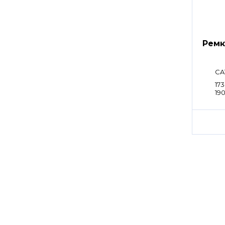
Ремк
CA
173
190