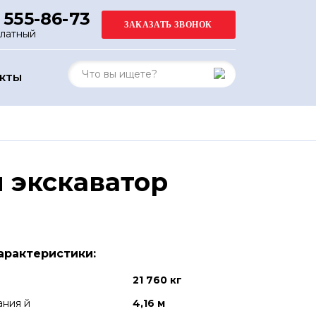
 555-86-73
платный
АКТЫ
 экскаватор
арактеристики:
21 760 кг
ания й
4,16 м