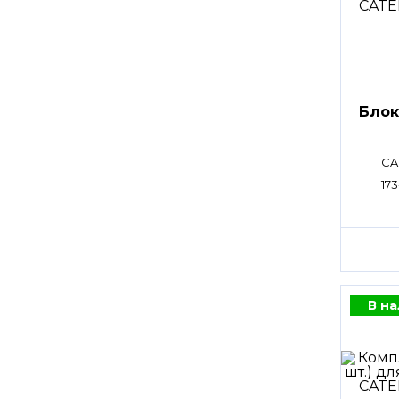
Блок
CA
173
В н