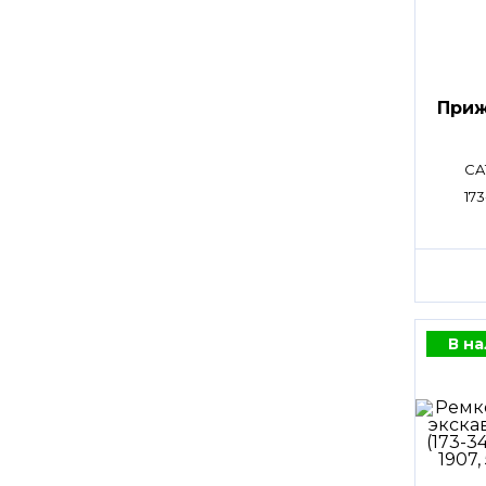
Приж
CA
173
В н