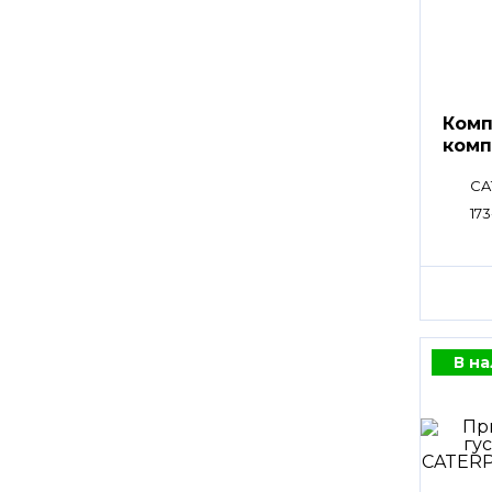
Комп
комп
CA
173
В н