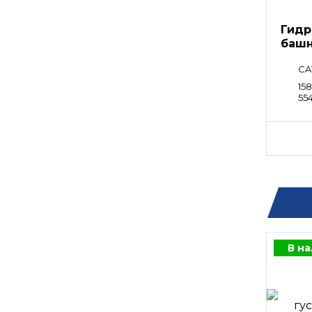
Гидр
башн
CA
158
55
В н