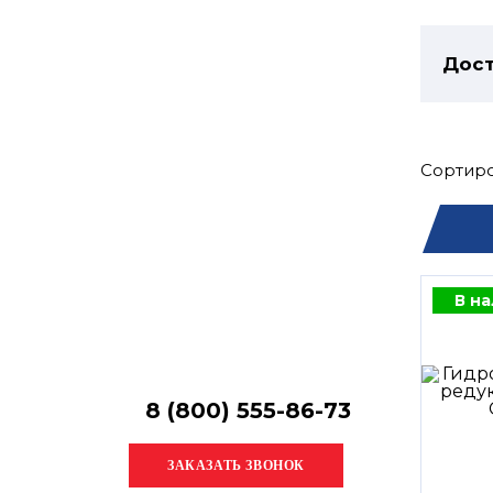
Остались
вопросы?
Получите консультацию
Дост
специалиста!
Сортиро
В н
8 (800) 555-86-73