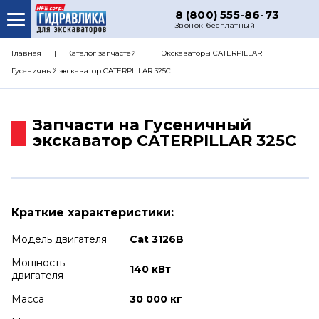
8 (800) 555-86-73
Звонок бесплатный
О НАС
Главная
Каталог запчастей
Экскаваторы CATERPILLAR
Гусеничный экскаватор CATERPILLAR 325C
КАТАЛОГ ЗАПЧАСТЕЙ
РЕМОНТ
Запчасти на Гусеничный
ДОСТАВКА
экскаватор CATERPILLAR 325C
ЦЕНЫ
КОНТАКТЫ
Краткие характеристики:
Модель двигателя
Cat 3126B
Мощность
140 кВт
двигателя
Масса
30 000 кг