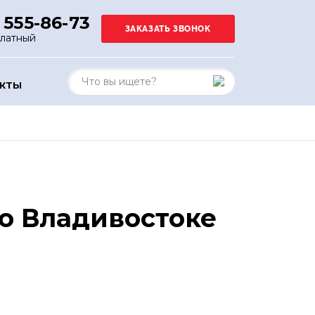
 555-86-73
платный
АКТЫ
о Владивостоке