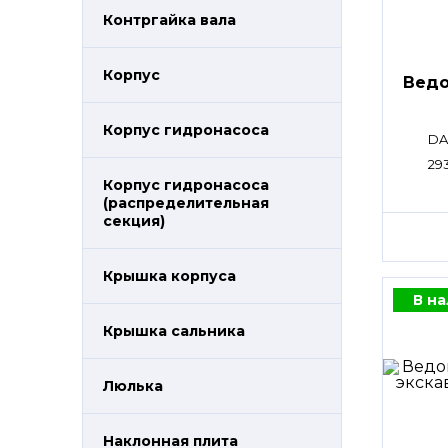
Контргайка вала
Корпус
Ведо
Корпус гидронасоса
DA
29
Корпус гидронасоса
(распределительная
секция)
Крышка корпуса
В н
Крышка сальника
Люлька
Наклонная плита