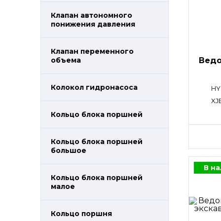
Клапан автономного
понижения давления
Клапан переменного
Ведо
объема
Колокол гидронасоса
HY
XJ
Кольцо блока поршней
Кольцо блока поршней
большое
В н
Кольцо блока поршней
малое
Кольцо поршня