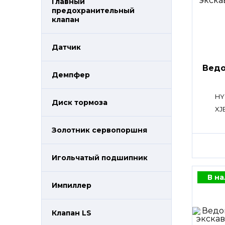
Главный
предохранительный
клапан
Датчик
Ведо
Демпфер
HY
Диск тормоза
XJ
Золотник сервопоршня
Игольчатый подшипник
В н
Импиллер
Клапан LS