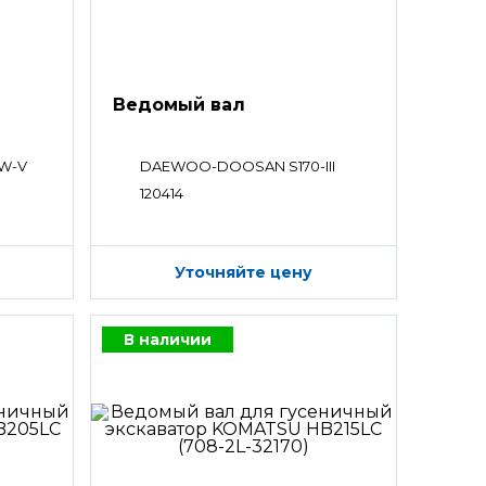
Ведомый вал
W-V
DAEWOO-DOOSAN S170-III
120414
Уточняйте цену
В наличии