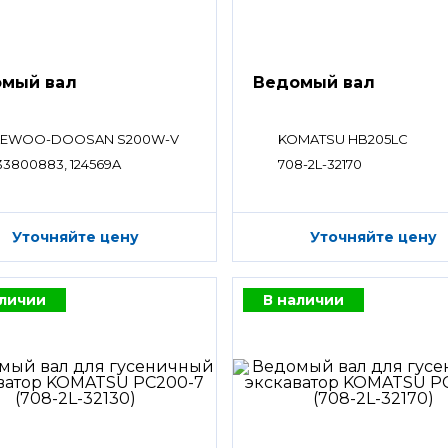
мый вал
Ведомый вал
EWOO-DOOSAN S200W-V
KOMATSU HB205LC
33800883, 124569A
708-2L-32170
Уточняйте цену
Уточняйте цену
аличии
В наличии