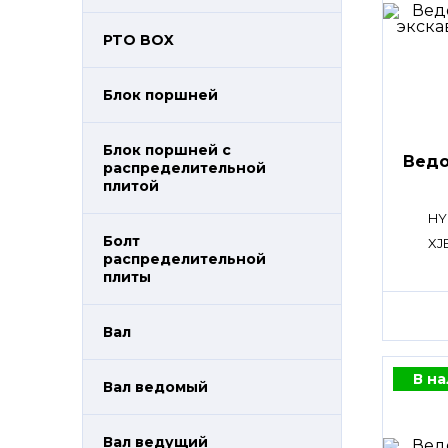
PTO BOX
Блок поршней
Блок поршней c
Ведо
распределительной
плитой
HY
Болт
XJ
распределительной
плиты
Вал
В н
Вал ведомый
Вал ведущий