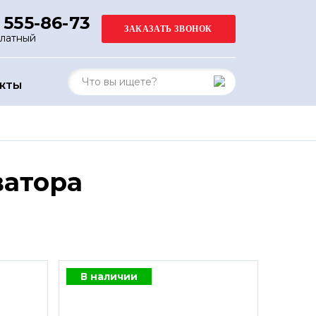
 555-86-73
платный
АКТЫ
ватора
В наличии