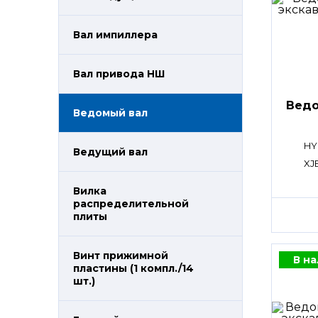
Вал импиллера
Вал привода НШ
Ведо
Ведомый вал
HY
Ведущий вал
XJ
Вилка
распределительной
плиты
Винт прижимной
В н
пластины (1 компл./14
шт.)