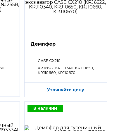
Демпфер
CASE CX210
860
KRJ6622, KRJ10340, KRJ10650,
KRJ10660, KRJ10670
Уточняйте цену
В наличии