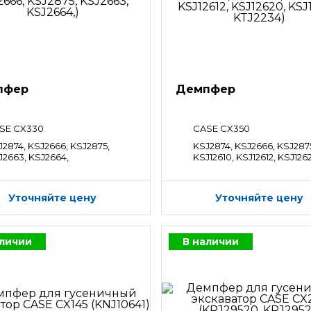
пфер
Демпфер
SE CX330
CASE CX350
J2874, KSJ2666, KSJ2875,
KSJ2874, KSJ2666, KSJ287
J2663, KSJ2664,
KSJ12610, KSJ12612, KSJ126
KSJ12622, KTJ2234
Уточняйте цену
Уточняйте цену
аличии
В наличии