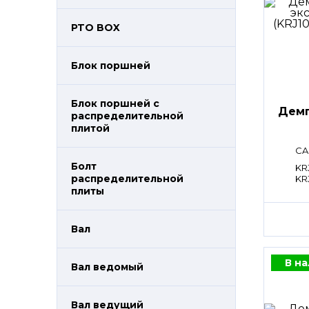
PTO BOX
Блок поршней
Блок поршней c
Дем
распределительной
плитой
CA
Болт
KR
распределительной
KR
плиты
Вал
В н
Вал ведомый
Вал ведущий