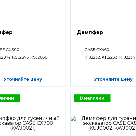
пфер
Демпфер
SE CX300
CASE CX460
J2874, KSJ2875, KSJ2666
KTJ2232, KTJ2233, KTJ2234
Уточняйте цену
Уточняйте цену
аличии
В наличии