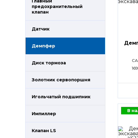
Главный
предохранительный
клапан
Датчик
Дем
Демпфер
CA
Диск тормоза
16
Золотник сервопоршня
Игольчатый подшипник
В н
Импиллер
Клапан LS