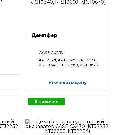
Демпфер
CASE CX250
KRJ29521, KRJ29520, KRJ10650,
KRJ10340, KRJ10660, KRJ10670
Уточняйте цену
В наличии