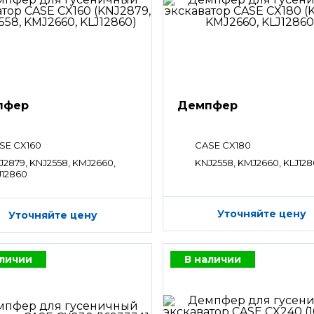
пфер
Демпфер
SE CX160
CASE CX180
J2879, KNJ2558, KMJ2660,
KNJ2558, KMJ2660, KLJ12
J12860
Уточняйте цену
Уточняйте цену
аличии
В наличии