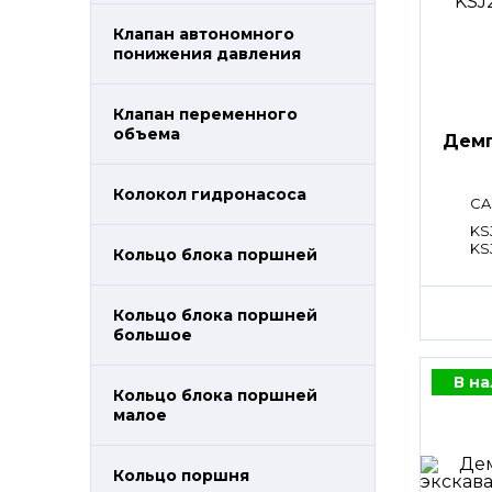
Клапан автономного
понижения давления
Клапан переменного
объема
Дем
Колокол гидронасоса
CA
KS
KS
Кольцо блока поршней
Кольцо блока поршней
большое
В н
Кольцо блока поршней
малое
Кольцо поршня