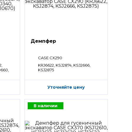
Демпфер
CASE CX290
2,
KRJ6622, KSJ2874, KSJ2666,
0660,
KSJ2875
Уточняйте цену
В наличии