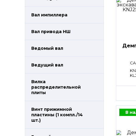
Вал импиллера
Вал привода НШ
Дем
Ведомый вал
CA
Ведущий вал
KN
KL
Вилка
распределительной
плиты
Винт прижимной
В н
пластины (1 компл./14
шт.)