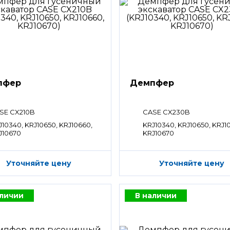
пфер
Демпфер
SE CX210B
CASE CX230B
J10340, KRJ10650, KRJ10660,
KRJ10340, KRJ10650, KRJ1
J10670
KRJ10670
Уточняйте цену
Уточняйте цену
аличии
В наличии