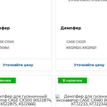
пфер
Демпфер
SE CX145
CASE CX235
J10641
KRJ29520, KRJ29521
Уточняйте цену
Уточняйте цену
аличии
В наличии