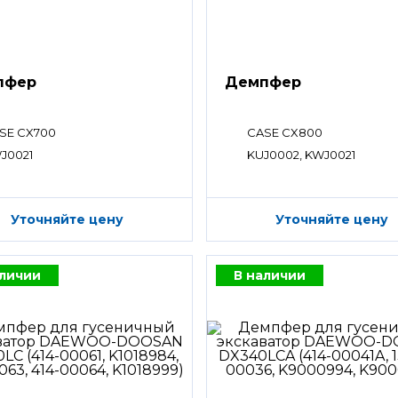
пфер
Демпфер
SE CX700
CASE CX800
J0021
KUJ0002, KWJ0021
Уточняйте цену
Уточняйте цену
аличии
В наличии