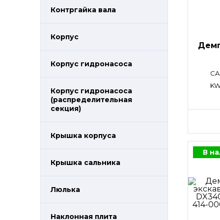
Контргайка вала
Корпус
Дем
Корпус гидронасоса
CA
KW
Корпус гидронасоса
(распределительная
секция)
Крышка корпуса
В н
Крышка сальника
Люлька
Наклонная плита