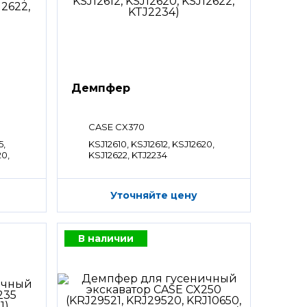
Демпфер
CASE CX370
5,
KSJ12610, KSJ12612, KSJ12620,
20,
KSJ12622, KTJ2234
Уточняйте цену
В наличии