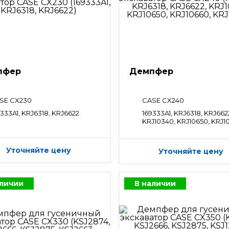
пфер
Демпфер
SE CX230
CASE CX240
9333A1, KRJ6318, KRJ6622
169333A1, KRJ6318, KRJ662
KRJ10340, KRJ10650, KRJ1
KRJ10670
Уточняйте цену
Уточняйте цену
аличии
В наличии