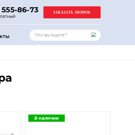
 555-86-73
платный
АКТЫ
ра
В наличии