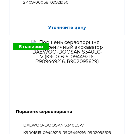
2.409-00068, 09921930
Уточняйте цену
В наличии
Поршень сервопоршня
DAEWOO-DOOSAN S340LC-V
K9001815, 09449216, R909449216, R902095629