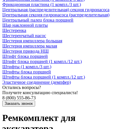
Фрикционная пластина (1 компл./3 шт.)
Центральная (распределительная) секция гидронасоса
Центральная секция гидронасоса (распределительная)
Центральный палец блока поршней
Шар наклонной плиты
Шестеренка
Шестеренчатый насос
Шестерня импиллера большая
Шестерня импиллера малая
Шестерня привода НШ
Штифт блока поршней
Штифт блока поршней (1 компл./12 шт.)
Штифты (1 компл./3 шт.)
Штифты блока поршней
Штифты блока поршней (1 компл./12 шт.)
Эластичное соединение (демпфер)
Остались вопросы?
Получите консультацию специалиста!
8 (800) 555-86-73
Ремкомплект для
экскаватора