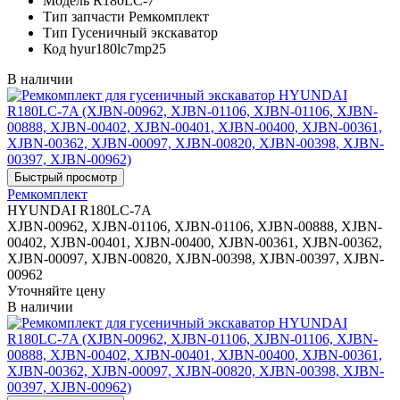
Модель
R180LC-7
Тип запчасти
Ремкомплект
Тип
Гусеничный экскаватор
Код
hyur180lc7mp25
В наличии
Ремкомплект
HYUNDAI R180LC-7A
XJBN-00962, XJBN-01106, XJBN-01106, XJBN-00888, XJBN-
00402, XJBN-00401, XJBN-00400, XJBN-00361, XJBN-00362,
XJBN-00097, XJBN-00820, XJBN-00398, XJBN-00397, XJBN-
00962
Уточняйте цену
В наличии