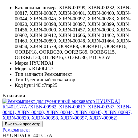
Каталожные номера
XJBN-00399, XJBN-00232, XJBN-
00817, XJBN-00387, XJBN-00401, XJBN-00400, XJBN-
00044, XJBN-00045, XJBN-00097, XJBN-00283, XJBN-
00820, XJBN-00398, XJBN-00397, XJBN-00399, XJBN-
01456, XJBN-00900, XJBN-01457, XJBN-00903, XJBN-
00902, XJBN-00912, XJBN-01606, XJBN-01462, XJBN-
01463, XJBN-00899, XJBN-00046, XJBN-01464, XJBN-
00454, XJBN-01579, OORBP8, OORBP11, OORBP16,
OORBP18, OORBG30, OORBG85, OORBG115,
OORBG120, OT2BP16, OT2BG30, PTCV35V
Марка
HYUNDAI
Модель
R140LC-7
Тип запчасти
Ремкомплект
Тип
Гусеничный экскаватор
Код
hyur140lc7mp25
В наличии
Ремкомплект
HYUNDAI R140LC-7A