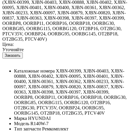
(XJBN-00399, XJBN-00403, XJBN-00888, XJBN-00402, XJBN-
00095, XJBN-00401, XJBN-00400, XJBN-00361, XJBN-00362,
XJBN-00233, XJBN-00097, XJBN-00879, XJBN-00820, XJBN-
00837, XJBN-00363, XJBN-00398, XJBN-00397, XJBN-00399,
OORBP8, OORBP11, OORBP16, OORBP18, OORBG30,
OORBG85, OORBG115, OORBG120, OT2BP16, OT2BG30,
PTCV35V, OORBP24, OORBG95, OORBG145, OT2BP18,
OT2BG35, PTCV40V)
Цена:
Уточняйте
Каталожные номера
XJBN-00399, XJBN-00403, XJBN-
00888, XJBN-00402, XJBN-00095, XJBN-00401, XJBN-
00400, XJBN-00361, XJBN-00362, XJBN-00233, XJBN-
00097, XJBN-00879, XJBN-00820, XJBN-00837, XJBN-
00363, XJBN-00398, XJBN-00397, XJBN-00399,
OORBP8, OORBP11, OORBP16, OORBP18, OORBG30,
OORBG85, OORBG115, OORBG120, OT2BP16,
OT2BG30, PTCV35V, OORBP24, OORBG95,
OORBG145, OT2BP18, OT2BG35, PTCV40V
Марка
HYUNDAI
Модель
R140W-7
Тип запчасти
Ремкомплект