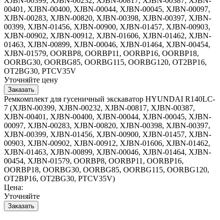
XJBN-00399, XJBN-00232, XJBN-00817, XJBN-00387, XJBN-
00401, XJBN-00400, XJBN-00044, XJBN-00045, XJBN-00097,
XJBN-00283, XJBN-00820, XJBN-00398, XJBN-00397, XJBN-
00399, XJBN-01456, XJBN-00900, XJBN-01457, XJBN-00903,
XJBN-00902, XJBN-00912, XJBN-01606, XJBN-01462, XJBN-
01463, XJBN-00899, XJBN-00046, XJBN-01464, XJBN-00454,
XJBN-01579, OORBP8, OORBP11, OORBP16, OORBP18,
OORBG30, OORBG85, OORBG115, OORBG120, OT2BP16,
OT2BG30, PTCV35V
Уточняйте цену
Ремкомплект для гусеничный экскаватор HYUNDAI R140LC-
7 (XJBN-00399, XJBN-00232, XJBN-00817, XJBN-00387,
XJBN-00401, XJBN-00400, XJBN-00044, XJBN-00045, XJBN-
00097, XJBN-00283, XJBN-00820, XJBN-00398, XJBN-00397,
XJBN-00399, XJBN-01456, XJBN-00900, XJBN-01457, XJBN-
00903, XJBN-00902, XJBN-00912, XJBN-01606, XJBN-01462,
XJBN-01463, XJBN-00899, XJBN-00046, XJBN-01464, XJBN-
00454, XJBN-01579, OORBP8, OORBP11, OORBP16,
OORBP18, OORBG30, OORBG85, OORBG115, OORBG120,
OT2BP16, OT2BG30, PTCV35V)
Цена:
Уточняйте