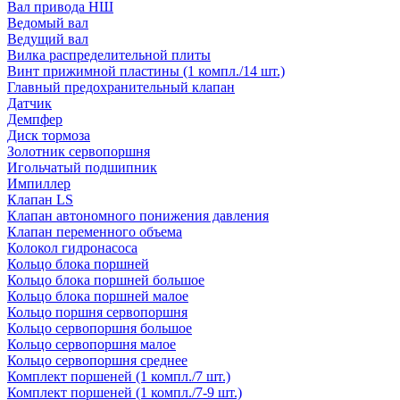
Вал привода НШ
Ведомый вал
Ведущий вал
Вилка распределительной плиты
Винт прижимной пластины (1 компл./14 шт.)
Главный предохранительный клапан
Датчик
Демпфер
Диск тормоза
Золотник сервопоршня
Игольчатый подшипник
Импиллер
Клапан LS
Клапан автономного понижения давления
Клапан переменного объема
Колокол гидронасоса
Кольцо блока поршней
Кольцо блока поршней большое
Кольцо блока поршней малое
Кольцо поршня сервопоршня
Кольцо сервопоршня большое
Кольцо сервопоршня малое
Кольцо сервопоршня среднее
Комплект поршеней (1 компл./7 шт.)
Комплект поршеней (1 компл./7-9 шт.)