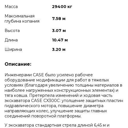
Масса
29400 кг
Максимальная
7.58 м
глубина копания
Высота
3.07 м
Длина
10.47 м
Ширина
3.20 м
Описание:
Инженерами CASE было усилено рабочее
оборудование модификации для работ в тяжелых
условиях (благодаря увеличению толщины материалов в
наиболее нагруженных конструкционных элементах) и
тяга ковша. Претерпела изменений и ходовая часть
экскаватора CASE CX300C: утолщение защитных пластин
гидравлического мотора, повышение диаметра
направляющих колес, улучшение защиты главных
соединений поворотной платформы.
У экскаватора стандартная стрела длиной 6,45 м и