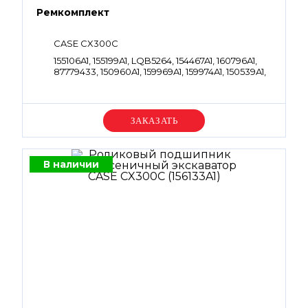
Ремкомплект
CASE CX300C
155106A1, 155199A1, LQB5264, 154467A1, 160796A1,
87779433, 150960A1, 159969A1, 159974A1, 150539A1,
160793A1, 87779435, LBQ0182, 154487A1, CEJ0542,
154471A1, 157098A1, 154515A1, 154535A1, 154503A1,
150542A1, LE01045, 155201A1
Уточняйте цену
В наличии