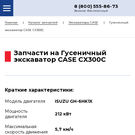
8 (800) 555-86-73
Звонок бесплатный
О НАС
Главная
Каталог запчастей
Экскаваторы CASE
Гусеничный
экскаватор CASE CX300C
КАТАЛОГ ЗАПЧАСТЕЙ
РЕМОНТ
Запчасти на Гусеничный
ДОСТАВКА
экскаватор CASE CX300C
ЦЕНЫ
КОНТАКТЫ
Краткие характеристики:
Модель двигателя
ISUZU GH-6HK1X
Мощность
212 кВт
двигателя
Максимальная
5,7 км/ч
скорость движения