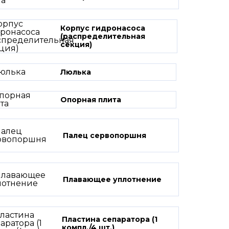
Корпус гидронасоса
(распределительная
секция)
Люлька
Опорная плита
Палец сервопоршня
Плавающее уплотнение
Пластина сепаратора (1
компл./4 шт.)