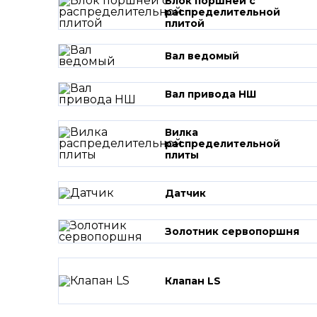
Блок поршней c
распределительной
плитой
Вал ведомый
Вал привода НШ
Вилка
распределительной
плиты
Датчик
Золотник сервопоршня
Клапан LS