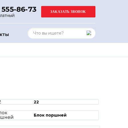
 555-86-73
платный
АКТЫ
22
Блок поршней