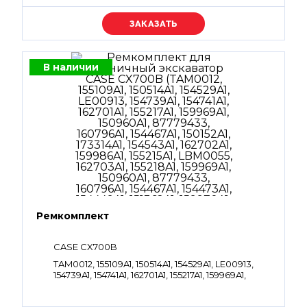
Уточняйте цену
В наличии
Ремкомплект
CASE CX700B
TAM0012, 155109A1, 150514A1, 154529A1, LE00913,
154739A1, 154741A1, 162701A1, 155217A1, 159969A1,
150960A1, 87779433, 160796A1, 154467A1, 150152A1,
173314A1, 154543A1, 162702A1, 159986A1, 155215A1,