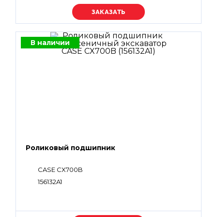
LBM0055, 162703A1, 155218A1, 159969A1, 150960A1,
87779433, 160796A1, 154467A1, 154473A1, 154449A1,
Уточняйте цену
151362A1, 159970A1, 154491A1
В наличии
Роликовый подшипник
CASE CX700B
156132A1