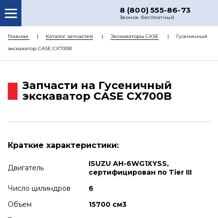
8 (800) 555-86-73
Звонок бесплатный
О НАС
Главная
Каталог запчастей
Экскаваторы CASE
Гусеничный
экскаватор CASE CX700B
КАТАЛОГ ЗАПЧАСТЕЙ
РЕМОНТ
Запчасти на Гусеничный
ДОСТАВКА
экскаватор CASE CX700B
ЦЕНЫ
КОНТАКТЫ
Краткие характеристики:
ISUZU AH-6WG1XYSS,
Двигатель
сертифицирован по Tier III
Число цилиндров
6
Объем
15700 см3