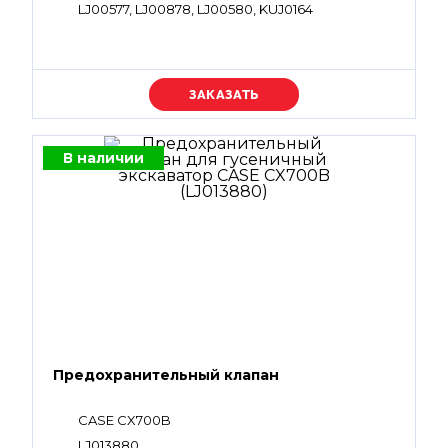
LJ00577, LJ00878, LJ00580, KUJ0164
Уточняйте цену
В наличии
Предохранительный клапан
CASE CX700B
LJ013880