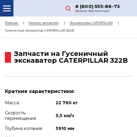
8 (800) 555-86-73
Звонок бесплатный
О НАС
Главная
Каталог запчастей
Экскаваторы CATERPILLAR
Гусеничный экскаватор CATERPILLAR 322B
КАТАЛОГ ЗАПЧАСТЕЙ
РЕМОНТ
Запчасти на Гусеничный
ДОСТАВКА
экскаватор CATERPILLAR 322B
ЦЕНЫ
КОНТАКТЫ
Краткие характеристики:
Масса
22 760 кг
Скорость
5,5 км/ч
перемещения
Глубина копания
5910 мм