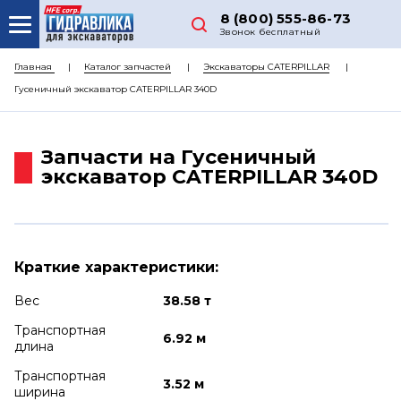
8 (800) 555-86-73
Звонок бесплатный
О НАС
Главная
Каталог запчастей
Экскаваторы CATERPILLAR
Гусеничный экскаватор CATERPILLAR 340D
КАТАЛОГ ЗАПЧАСТЕЙ
РЕМОНТ
Запчасти на Гусеничный
ДОСТАВКА
экскаватор CATERPILLAR 340D
ЦЕНЫ
КОНТАКТЫ
Краткие характеристики:
Вес
38.58 т
Транспортная
6.92 м
длина
Транспортная
3.52 м
ширина