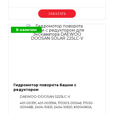
Уточняйте цену
В наличии
Гидромотор поворота башни с
редуктором
DAEWOO-DOOSAN S225LC-V
401-00391, 401-00391A, 170303-00046, 17030-
00046B, 2404-1063I, 2404-1063J, K1004160A,
130426-00004