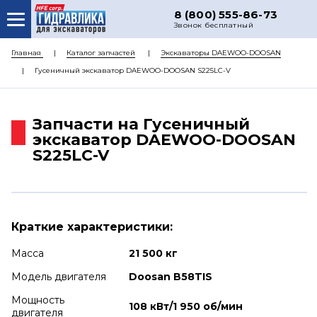
8 (800) 555-86-73
Звонок бесплатный
О НАС
Главная
Каталог запчастей
Экскаваторы DAEWOO-DOOSAN
Гусеничный экскаватор DAEWOO-DOOSAN S225LC-V
КАТАЛОГ ЗАПЧАСТЕЙ
РЕМОНТ
Запчасти на Гусеничный
ДОСТАВКА
экскаватор DAEWOO-DOOSAN
S225LC-V
ЦЕНЫ
КОНТАКТЫ
Краткие характеристики:
Масса
21 500 кг
Модель двигателя
Doosan B58TIS
Мощность
108 кВт/1 950 об/мин
двигателя