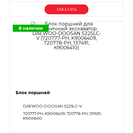
Уточняйте цену
В наличии
Блок поршней
DAEWOO-DOOSAN S225LC-V
720777-PH, K9006409, 720778-PH, 137491,
K9006410