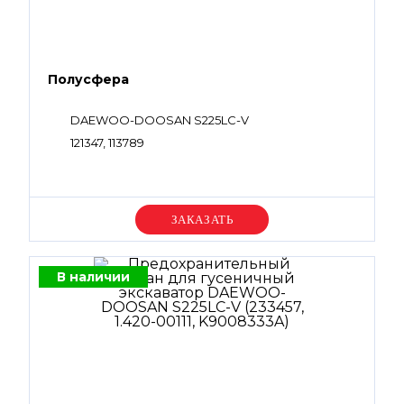
Полусфера
DAEWOO-DOOSAN S225LC-V
121347, 113789
Уточняйте цену
В наличии