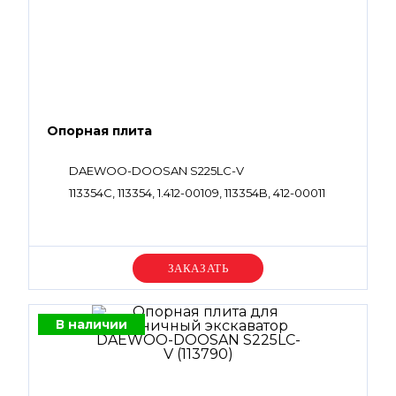
Опорная плита
DAEWOO-DOOSAN S225LC-V
113354C, 113354, 1.412-00109, 113354B, 412-00011
Уточняйте цену
В наличии