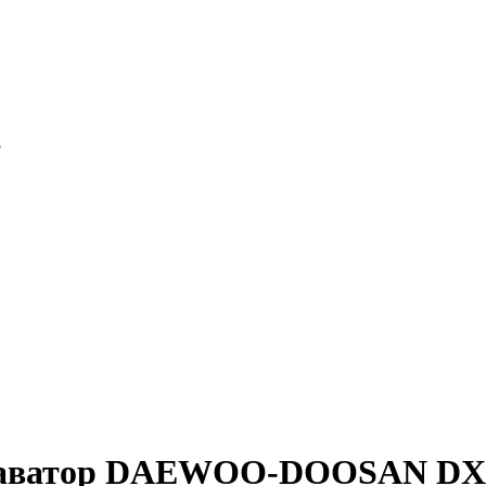
5
кскаватор DAEWOO-DOOSAN DX