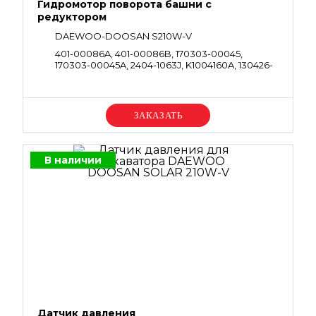
Гидромотор поворота башни с
редуктором
DAEWOO-DOOSAN S210W-V
401-00086A, 401-00086B, 170303-00045,
170303-00045A, 2404-1063J, K1004160A, 130426-
00004
Уточняйте цену
В наличии
Датчик давления