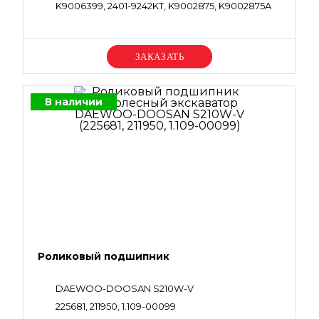
K9006399, 2401-9242KT, K9002875, K9002875A
Уточняйте цену
В наличии
Роликовый подшипник
DAEWOO-DOOSAN S210W-V
225681, 211950, 1.109-00099