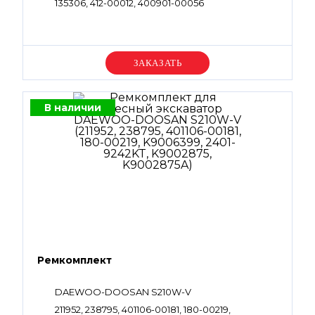
135306, 412-00012, 400901-00056
Уточняйте цену
В наличии
Ремкомплект
DAEWOO-DOOSAN S210W-V
211952, 238795, 401106-00181, 180-00219,