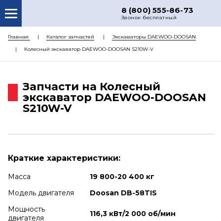
8 (800) 555-86-73
Звонок бесплатный
О НАС
Главная
Каталог запчастей
Экскаваторы DAEWOO-DOOSAN
Колесный экскаватор DAEWOO-DOOSAN S210W-V
КАТАЛОГ ЗАПЧАСТЕЙ
РЕМОНТ
Запчасти на Колесный
ДОСТАВКА
экскаватор DAEWOO-DOOSAN
S210W-V
ЦЕНЫ
КОНТАКТЫ
Краткие характеристики:
Масса
19 800-20 400 кг
Модель двигателя
Doosan DB-58TIS
Мощность
116,3 кВт/2 000 об/мин
двигателя