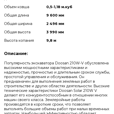
Объем ковша
0,5-1,18 м.куб
Общая длина
9 600 мм
Общая ширина
2 496 мм
Общая высота
3 990 мм
Высота копания
9,8 м
Описание:
Популярность экскаватора Doosan 210W-V обусловлена
высокими мощностными характеристиками и
надежностью, прочностью и длительным сроком службы,
простотой управления и обслуживания. Он
предназначен для выполнения земляных работ в
строительстве и других областях деятельности. Высокие
технические характеристики Doosan Solar 210W V
делают его конкурентоспособным в отношении многих
машин своего класса. Землеройные работы
производятся в короткие сроки, что позволяет
выполнять большие объемы работ при малых временных
затратах. Наибольшей эффективностью обладает