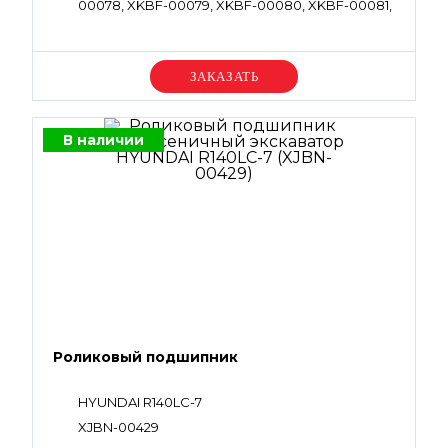
00078, XKBF-00079, XKBF-00080, XKBF-00081,
XKBF-00082, XKBF-00083, XKBF-00084, XKBF-
00085, XKBF-00090, XKBF-00615, XKBF-00618,
XKBF-00936, XKBF-00937, XKBF-00939, XKBF-
00940, XKBF-00941, XKBF-00942, XKBF-00943,
Уточняйте цену
XKBF-00944, XKBF-00949, XKBF-00958, XJDB-
00018, XJDB-00032, XJDB-00033, XJDB-00036,
XJDB-00075, XJDB-00092, XJDB-00093, XJDB-
00105, XJDB-00107, XJDB-00136, XJDB-00302,
В наличии
XJDB-00373, XJDB-00296, XJDB-00359, XJDB-
00373, XJDB-00392, XJDB-00396, XKCG-00060,
XKCG-00061, XKCG-00530
Роликовый подшипник
HYUNDAI R140LC-7
XJBN-00429