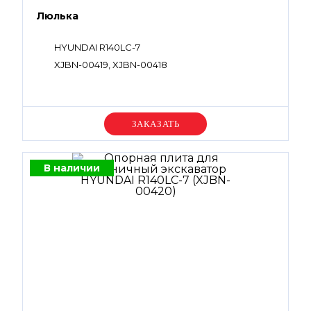
Люлька
HYUNDAI R140LC-7
XJBN-00419, XJBN-00418
Уточняйте цену
В наличии