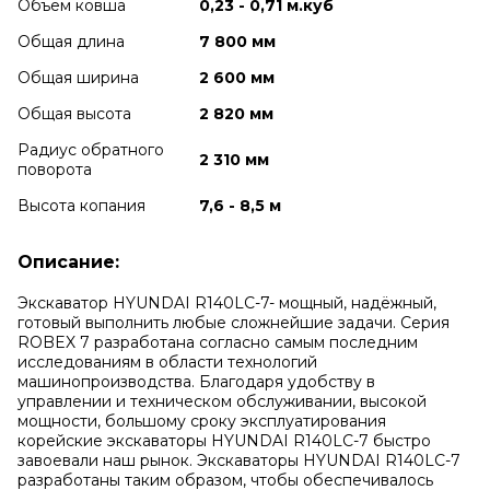
Объем ковша
0,23 - 0,71 м.куб
Общая длина
7 800 мм
Общая ширина
2 600 мм
Общая высота
2 820 мм
Радиус обратного
2 310 мм
поворота
Высота копания
7,6 - 8,5 м
Описание:
Экскаватор HYUNDAI R140LC-7- мощный, надёжный,
готовый выполнить любые сложнейшие задачи. Серия
ROBEX 7 разработана согласно самым последним
исследованиям в области технологий
машинопроизводства. Благодаря удобству в
управлении и техническом обслуживании, высокой
мощности, большому сроку эксплуатирования
корейские экскаваторы HYUNDAI R140LC-7 быстро
завоевали наш рынок. Экскаваторы HYUNDAI R140LC-7
разработаны таким образом, чтобы обеспечивалось