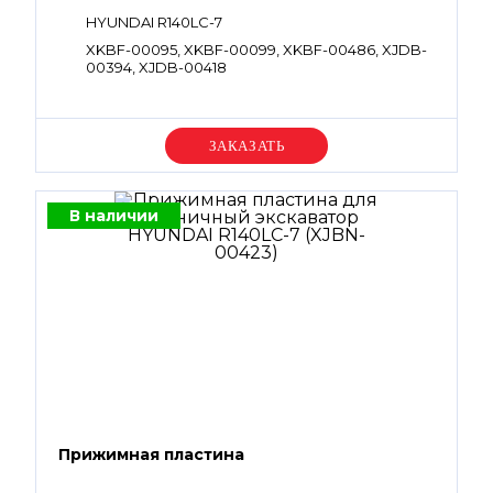
HYUNDAI R140LC-7
XKBF-00095, XKBF-00099, XKBF-00486, XJDB-
00394, XJDB-00418
Уточняйте цену
В наличии
Прижимная пластина