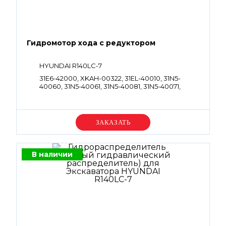
Гидромотор хода с редуктором
HYUNDAI R140LC-7
31E6-42000, XKAH-00322, 31EL-40010, 31N5-
40060, 31N5-40061, 31N5-40081, 31N5-40071,
XKAH-00367, 31N2-40020, 31N2-40021
Уточняйте цену
В наличии