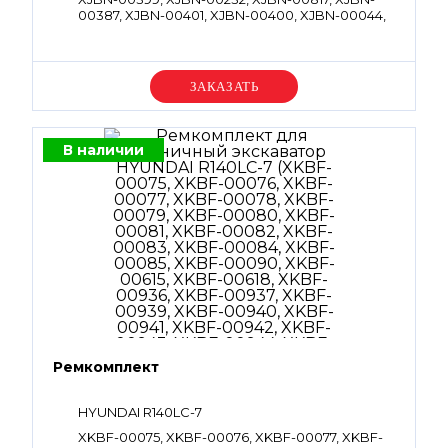
00387, XJBN-00401, XJBN-00400, XJBN-00044,
XJBN-00045, XJBN-00097, XJBN-00283, XJBN-
00820, XJBN-00398, XJBN-00397, XJBN-00399,
XJBN-01456, XJBN-00900, XJBN-01457, XJBN-
00903, XJBN-00902, XJBN-00912, XJBN-01606,
Уточняйте цену
XJBN-01462, XJBN-01463, XJBN-00899, XJBN-
00046, XJBN-01464, XJBN-00454, XJBN-01579,
OORBP8, OORBP11, OORBP16, OORBP18,
OORBG30, OORBG85, OORBG115, OORBG120,
В наличии
OT2BP16, OT2BG30, PTCV35V
Ремкомплект
HYUNDAI R140LC-7
XKBF-00075, XKBF-00076, XKBF-00077, XKBF-