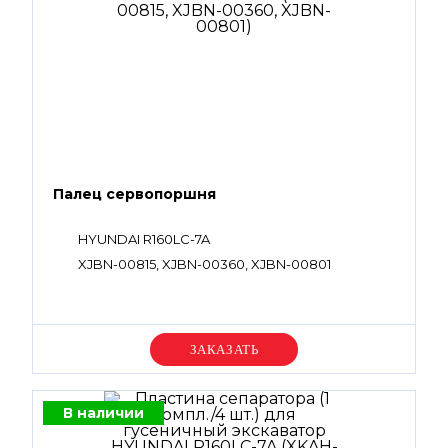
Палец сервопоршня
HYUNDAI R160LC-7A
XJBN-00815, XJBN-00360, XJBN-00801
Уточняйте цену
В наличии