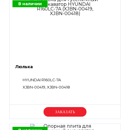
В наличии
Люлька
HYUNDAI R160LC-7A
XJBN-00419, XJBN-00418
Уточняйте цену