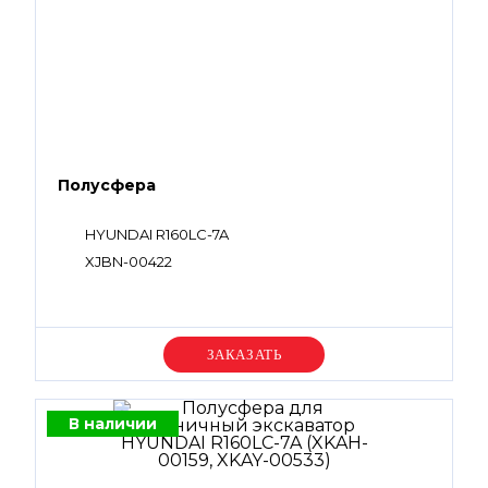
Полусфера
HYUNDAI R160LC-7A
XJBN-00422
Уточняйте цену
В наличии