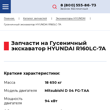
8 (800) 555-86-73
Звонок бесплатный
О НАС
Главная
Каталог запчастей
Экскаваторы HYUNDAI
Гусеничный экскаватор HYUNDAI R160LC-7A
КАТАЛОГ ЗАПЧАСТЕЙ
РЕМОНТ
Запчасти на Гусеничный
ДОСТАВКА
экскаватор HYUNDAI R160LC-7A
ЦЕНЫ
КОНТАКТЫ
Краткие характеристики:
Масса
18 650 кг
Модель двигателя
Mitsubishi D 04 FG-TAA
Мощность
94 кВт
двигателя