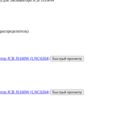
ь) для Экскаватора JCB JS160W
распределитель)