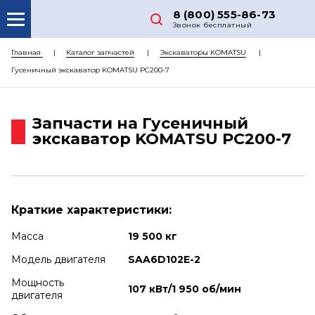
8 (800) 555-86-73
Звонок бесплатный
О НАС
Главная
Каталог запчастей
Экскаваторы KOMATSU
Гусеничный экскаватор KOMATSU PC200-7
КАТАЛОГ ЗАПЧАСТЕЙ
РЕМОНТ
Запчасти на Гусеничный
ДОСТАВКА
экскаватор KOMATSU PC200-7
ЦЕНЫ
КОНТАКТЫ
Краткие характеристики:
Масса
19 500 кг
Модель двигателя
SAA6D102E-2
Мощность
107 кВт/1 950 об/мин
двигателя