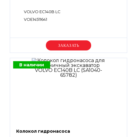
VOLVO EC140B LC
VOE14511641
Уточняйте цену
В наличии
Колокол гидронасоса