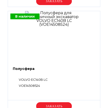
Уточняйте цену
В наличии
Полусфера
VOLVO EC140B LC
VOE14508524
Уточняйте цену