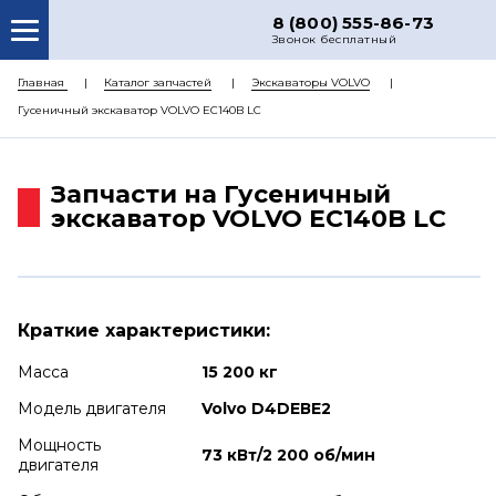
8 (800) 555-86-73
Звонок бесплатный
О НАС
Главная
Каталог запчастей
Экскаваторы VOLVO
Гусеничный экскаватор VOLVO EC140B LC
КАТАЛОГ ЗАПЧАСТЕЙ
РЕМОНТ
Запчасти на Гусеничный
ДОСТАВКА
экскаватор VOLVO EC140B LC
ЦЕНЫ
КОНТАКТЫ
Краткие характеристики:
Масса
15 200 кг
Модель двигателя
Volvo D4DEВE2
Мощность
73 кВт/2 200 об/мин
двигателя