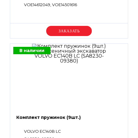
VOE14612049, VOE14501616
Уточняйте цену
В наличии
Комплект пружинок (9шт.)
VOLVO EC140B LC