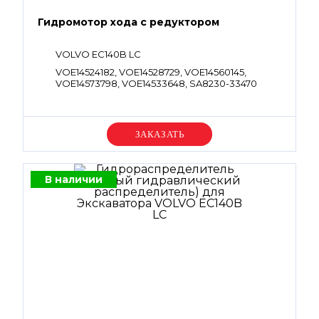
Гидромотор хода с редуктором
VOLVO EC140B LC
VOE14524182, VOE14528729, VOE14560145,
VOE14573798, VOE14533648, SA8230-33470
Уточняйте цену
В наличии