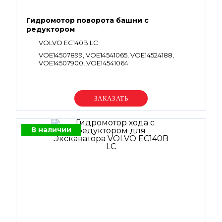
Гидромотор поворота башни с
редуктором
VOLVO EC140B LC
VOE14507899, VOE14541065, VOE14524188,
VOE14507900, VOE14541064
Уточняйте цену
В наличии