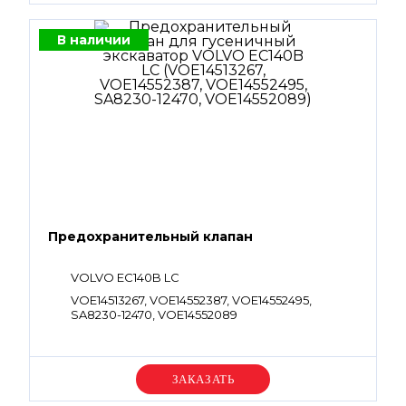
В наличии
Предохранительный клапан
VOLVO EC140B LC
VOE14513267, VOE14552387, VOE14552495,
SA8230-12470, VOE14552089
Уточняйте цену