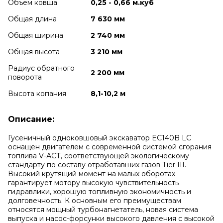
Объем ковша
0,25 - 0,66 м.куб
Общая длина
7 630 мм
Общая ширина
2 740 мм
Общая высота
3 210 мм
Радиус обратного
2 200 мм
поворота
Высота копания
8,1-10,2 м
Описание:
Гусеничный одноковшовый экскаватор EC140B LC
оснащен двигателем с современной системой сгорания
топлива V-АСТ, соответствующей экологическому
стандарту по составу отработавших газов Тier III.
Высокий крутящий момент на малых оборотах
гарантирует мотору высокую чувствительность
гидравлики, хорошую топливную экономичность и
долговечность. К основным его преимуществам
относятся мощный турбонагнетатель, новая система
выпуска и насос-форсунки высокого давления с высокой