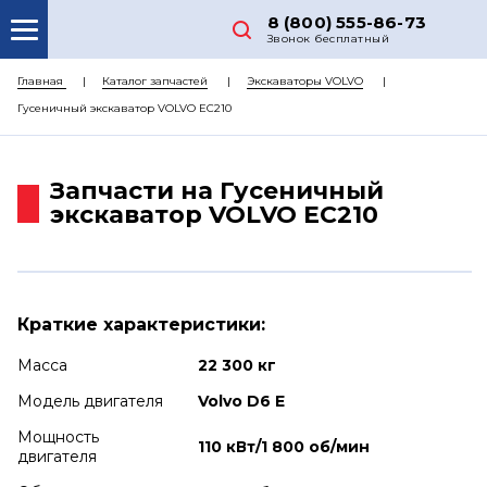
8 (800) 555-86-73
Звонок бесплатный
О НАС
Главная
Каталог запчастей
Экскаваторы VOLVO
Гусеничный экскаватор VOLVO EC210
КАТАЛОГ ЗАПЧАСТЕЙ
РЕМОНТ
Запчасти на Гусеничный
ДОСТАВКА
экскаватор VOLVO EC210
ЦЕНЫ
КОНТАКТЫ
Краткие характеристики:
Масса
22 300 кг
Модель двигателя
Volvo D6 E
Мощность
110 кВт/1 800 об/мин
двигателя