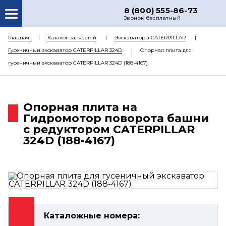
8 (800) 555-86-73
Звонок бесплатный
О НАС
Главная
Каталог запчастей
Экскаваторы CATERPILLAR
Гусеничный экскаватор CATERPILLAR 324D
Опорная плита для
КАТАЛОГ ЗАПЧАСТЕЙ
гусеничный экскаватор CATERPILLAR 324D (188-4167)
РЕМОНТ
ДОСТАВКА
Опорная плита на
ЦЕНЫ
Гидромотор поворота башни
с редуктором CATERPILLAR
КОНТАКТЫ
324D (188-4167)
Каталожные номера: