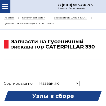
8 (800) 555-86-73
Звонок бесплатный
О НАС
Главная
Каталог запчастей
Экскаваторы CATERPILLAR
Гусеничный экскаватор CATERPILLAR 330
КАТАЛОГ ЗАПЧАСТЕЙ
РЕМОНТ
Запчасти на Гусеничный
ДОСТАВКА
экскаватор CATERPILLAR 330
ЦЕНЫ
КОНТАКТЫ
Сортировка по:
Узлы в сборе