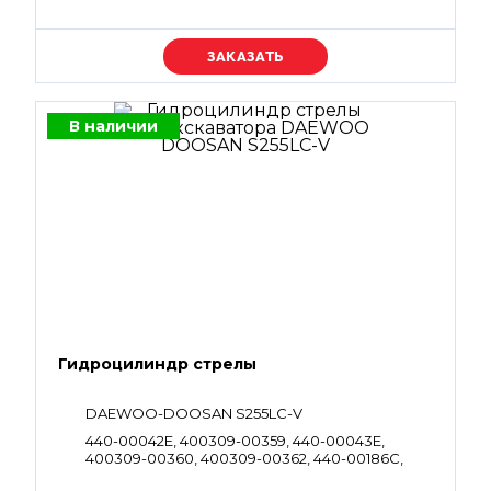
Уточняйте цену
В наличии
Гидроцилиндр стрелы
DAEWOO-DOOSAN S255LC-V
440-00042E, 400309-00359, 440-00043E,
400309-00360, 400309-00362, 440-00186C,
440-00187C, 400309-00363