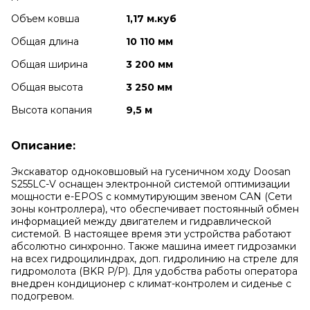
Объем ковша
1,17 м.куб
Общая длина
10 110 мм
Общая ширина
3 200 мм
Общая высота
3 250 мм
Высота копания
9,5 м
Описание:
Экскаватор одноковшовый на гусеничном ходу Doosan
S255LC-V оснащен электронной системой оптимизации
мощности е-EPOS с коммутирующим звеном CAN (Сети
зоны контроллера), что обеспечивает постоянный обмен
информацией между двигателем и гидравлической
системой. В настоящее время эти устройства работают
абсолютно синхронно. Также машина имеет гидрозамки
на всех гидроцилиндрах, доп. гидролинию на стреле для
гидромолота (BKR P/P). Для удобства работы оператора
внедрен кондиционер с климат-контролем и сиденье с
подогревом.