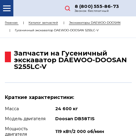
8 (800) 555-86-73
Звонок бесплатный
О НАС
Главная
Каталог запчастей
Экскаваторы DAEWOO-DOOSAN
Гусеничный экскаватор DAEWOO-DOOSAN S255LC-V
КАТАЛОГ ЗАПЧАСТЕЙ
РЕМОНТ
Запчасти на Гусеничный
ДОСТАВКА
экскаватор DAEWOO-DOOSAN
S255LC-V
ЦЕНЫ
КОНТАКТЫ
Краткие характеристики:
Масса
24 600 кг
Модель двигателя
Doosan DB58TIS
Мощность
119 кВт/2 000 об/мин
двигателя