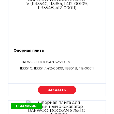
Опорная плита
DAEWOO-DOOSAN S255LC-V
113354C, 113354, 1.412-00109, 113354B, 412-00011
Уточняйте цену
В наличии