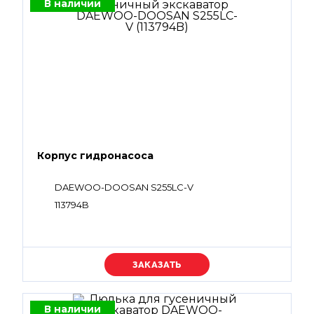
В наличии
Корпус гидронасоса
DAEWOO-DOOSAN S255LC-V
113794B
Уточняйте цену
В наличии