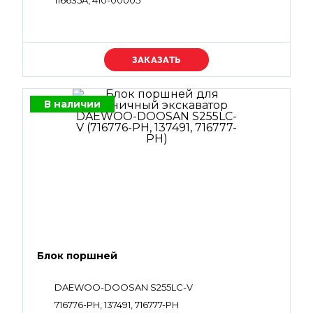
116635A, 410-00005
Уточняйте цену
В наличии
Блок поршней
DAEWOO-DOOSAN S255LC-V
716776-PH, 137491, 716777-PH