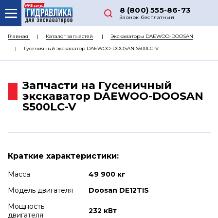
8 (800) 555-86-73
Звонок бесплатный
О НАС
Главная
Каталог запчастей
Экскаваторы DAEWOO-DOOSAN
Гусеничный экскаватор DAEWOO-DOOSAN S500LC-V
КАТАЛОГ ЗАПЧАСТЕЙ
РЕМОНТ
Запчасти на Гусеничный
ДОСТАВКА
экскаватор DAEWOO-DOOSAN
S500LC-V
ЦЕНЫ
КОНТАКТЫ
Краткие характеристики:
Масса
49 900 кг
Модель двигателя
Doosan DE12TIS
Мощность
232 кВт
двигателя