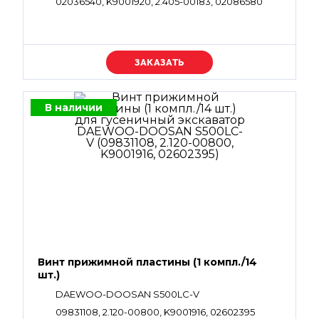
02036540, K9001920, 2.405-00183, 02086580
Уточняйте цену
В наличии
Винт прижимной пластины (1 компл./14
шт.)
DAEWOO-DOOSAN S500LC-V
09831108, 2.120-00800, K9001916, 02602395