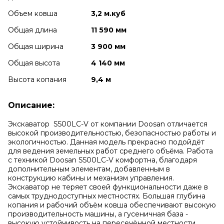
Объем ковша
3,2 м.куб
Общая длина
11 590 мм
Общая ширина
3 900 мм
Общая высота
4 140 мм
Высота копания
9,4 м
Описание:
Экскаватор S500LC-V от компании Doosan отличается
высокой производительностью, безопасностью работы и
экологичностью. Данная модель прекрасно подойдёт
для ведения земельных работ среднего объёма. Работа
с техникой Doosan S500LC-V комфортна, благодаря
дополнительным элементам, добавленным в
конструкцию кабины и механизм управления.
Экскаватор не теряет своей функциональности даже в
самых труднодоступных местностях. Большая глубина
копания и рабочий объём ковша обеспечивают высокую
производительность машины, а гусеничная база -
высокую устойчивость на пересечённой местности.