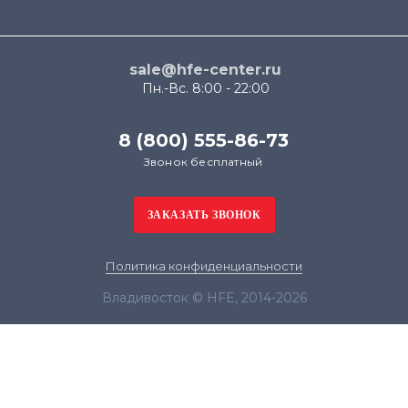
sale@hfe-center.ru
Пн.-Вс. 8:00 - 22:00
8 (800) 555-86-73
Звонок бесплатный
Политика конфиденциальности
Владивосток © HFE, 2014-2026
Продолжая использовать наш сайт, вы даёте
согласие на обработку файлов cookie в целях
функционирования сайта и сбора статистики в
соответствии с
политикой конфиденциальности