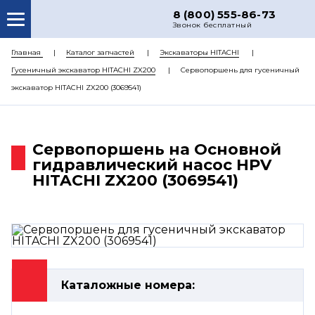
8 (800) 555-86-73
Звонок бесплатный
О НАС
Главная
Каталог запчастей
Экскаваторы HITACHI
Гусеничный экскаватор HITACHI ZX200
Сервопоршень для гусеничный
КАТАЛОГ ЗАПЧАСТЕЙ
экскаватор HITACHI ZX200 (3069541)
РЕМОНТ
ДОСТАВКА
Сервопоршень на Основной
ЦЕНЫ
гидравлический насос HPV
HITACHI ZX200 (3069541)
КОНТАКТЫ
Каталожные номера: