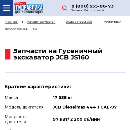
8 (800) 555-86-73
Звонок бесплатный
О НАС
Главная
Каталог запчастей
Экскаваторы JCB
Гусеничный
экскаватор JCB JS160
КАТАЛОГ ЗАПЧАСТЕЙ
РЕМОНТ
Запчасти на Гусеничный
ДОСТАВКА
экскаватор JCB JS160
ЦЕНЫ
КОНТАКТЫ
Краткие характеристики:
Масса
17 538 кг
Модель двигателя
JCB Dieselmax 444 TCAE-97
Мощность
97 кВт/ 2 200 об/мин
двигателя