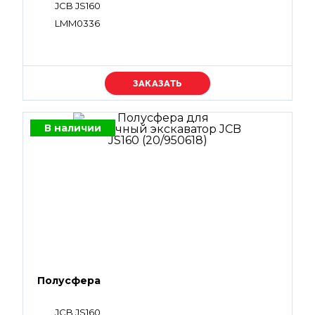
JCB JS160
LMM0336
Уточняйте цену
В наличии
Полусфера
JCB JS160