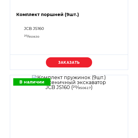
Комплект поршней (9шт.)
JCB JS160
20⁄950630
Уточняйте цену
В наличии