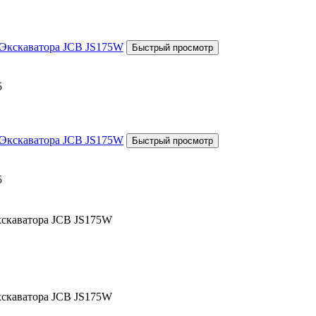
5
5
кскаватора JCB JS175W
кскаватора JCB JS175W