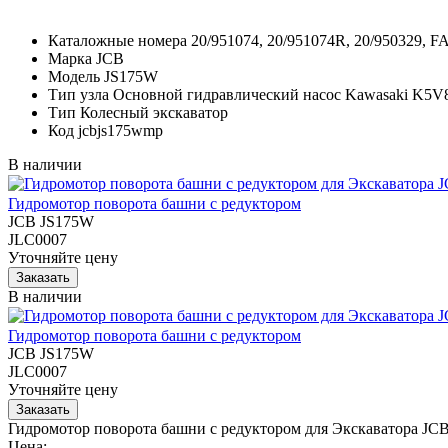
Каталожные номера
20/951074, 20/951074R, 20/950329, F
Марка
JCB
Модель
JS175W
Тип узла
Основной гидравлический насос Kawasaki K5
Тип
Колесный экскаватор
Код
jcbjs175wmp
В наличии
Гидромотор поворота башни с редуктором
JCB JS175W
JLC0007
Уточняйте цену
В наличии
Гидромотор поворота башни с редуктором
JCB JS175W
JLC0007
Уточняйте цену
Гидромотор поворота башни с редуктором для Экскаватора JC
Цена: