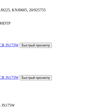
AJ0225, KNJ0605, 20/925755
V80DTP
B JS175W