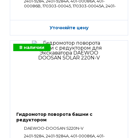
2401-9284, 2401-9284A, 401-00086A, 401-
00086B, 170303-00045, 170303-00045A, 2401-
1269B, 2401-1269C, 2401-1269G, 2401-1269H, 2401-
1269J, 2401-1269K, 2404-1063, 2404-1063B, 2404-
1063C,2404-1063E, 2404-1063G, 2404-1063I, 2404-
1063J, K1004160A, 130426-00004
Уточняйте цену
В наличии
Гидромотор поворота башни с
редуктором
DAEWOO-DOOSAN S220N-V
2401-9284, 2401-9284A, 401-00086A, 401-