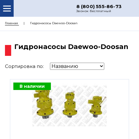
8 (800) 555-86-73
Звонок бесплатный
О НАС
Главная
Гидронасосы Daewoo-Doosan
КАТАЛОГ ЗАПЧАСТЕЙ
Гидронасосы Daewoo-Doosan
РЕМОНТ
ДОСТАВКА
Сортировка по:
ЦЕНЫ
КОНТАКТЫ
В наличии