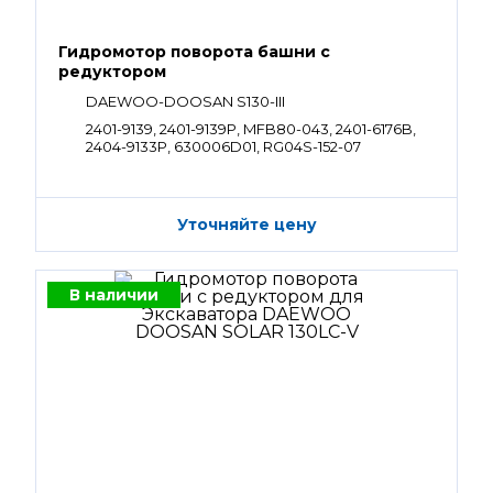
Гидромотор поворота башни с
редуктором
DAEWOO-DOOSAN S130-III
2401-9139, 2401-9139P, MFB80-043, 2401-6176B,
2404-9133P, 630006D01, RG04S-152-07
Уточняйте цену
В наличии