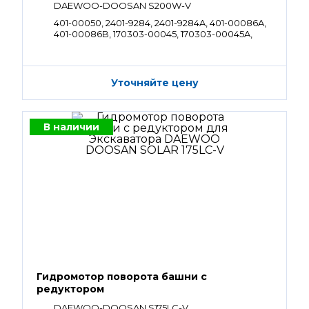
DAEWOO-DOOSAN S200W-V
401-00050, 2401-9284, 2401-9284A, 401-00086A,
401-00086B, 170303-00045, 170303-00045A,
2404-1063B, 2404-1063C, 2404-1063E, 2404-
1063G, 2404-1063I, 2404-1063J, K1004160A,
130426-00004
Уточняйте цену
В наличии
Гидромотор поворота башни с
редуктором
DAEWOO-DOOSAN S175LC-V