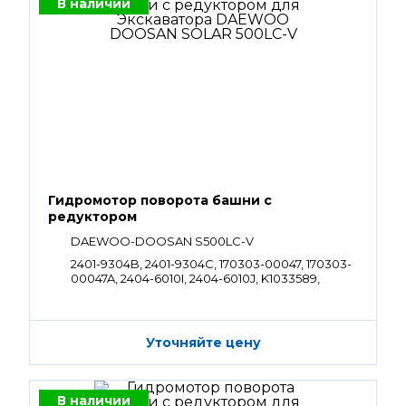
В наличии
Гидромотор поворота башни с
редуктором
DAEWOO-DOOSAN S500LC-V
2401-9304B, 2401-9304C, 170303-00047, 170303-
00047A, 2404-6010I, 2404-6010J, K1033589,
130426-00005, 130426-00005A, K1000350
Уточняйте цену
В наличии