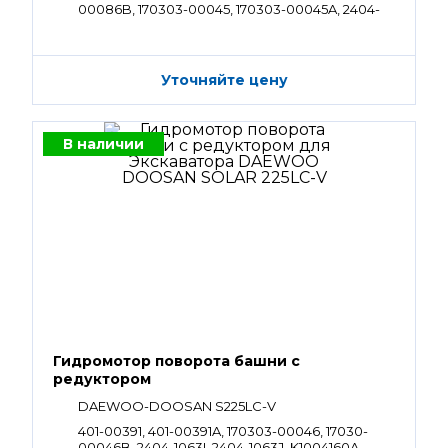
00086B, 170303-00045, 170303-00045A, 2404-
1063, 2404-1063B, 2404-1063C, 2404-1063E, 2404-
1063G, 2404-1063I, 2404-1063J, K1004160A,
130426-00004
Уточняйте цену
В наличии
Гидромотор поворота башни с
редуктором
DAEWOO-DOOSAN S225LC-V
401-00391, 401-00391A, 170303-00046, 17030-
00046B, 2404-1063I, 2404-1063J, K1004160A,