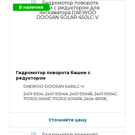
В наличии
Гидромотор поворота башни с
редуктором
DAEWOO-DOOSAN S450LC-V
2401-9304, 2401-9304A, 2401-9304B, 2401-9304C,
170303-00047, 170303-00047A, 2404-6010E,
2404-6010H, 2404-6010I, 2404-6010J, K1000350,
K1033589, 130426-00005, 130426-00005A
Уточняйте цену