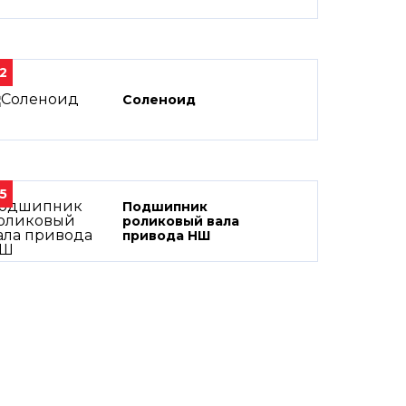
2
Соленоид
5
Подшипник
роликовый вала
привода НШ