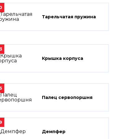
0
Тарельчатая пружина
3
Крышка корпуса
6
Палец сервопоршня
9
Демпфер