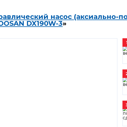
равлический насос (аксиально-п
OOSAN DX190W-3
»