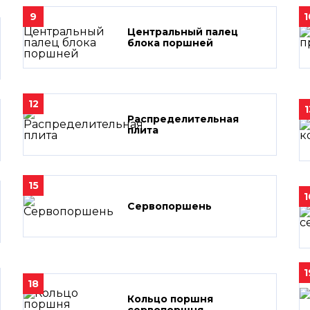
9
1
Центральный палец
блока поршней
12
1
Распределительная
плита
15
1
Сервопоршень
1
18
Кольцо поршня