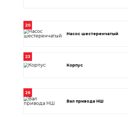
20
Насос шестеренчатый
23
Корпус
26
Вал привода НШ