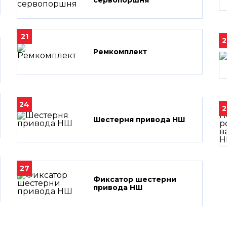
сервопоршня
21
2
Ремкомплект
24
2
Шестерня привода НШ
27
Фиксатор шестерни
привода НШ