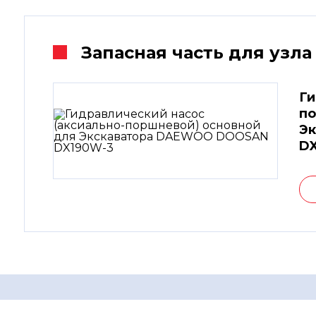
Запасная часть для узла
Ги
по
Э
D