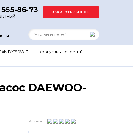
 555-86-73
платный
АКТЫ
SAN DX190W-3
Корпус для колесный
насос DAEWOO-
Рейтинг: