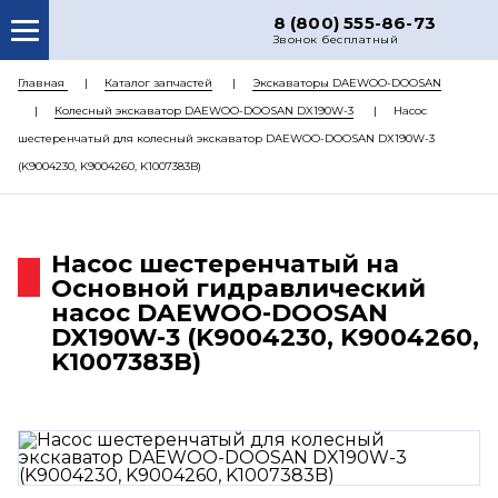
8 (800) 555-86-73
Звонок бесплатный
О НАС
Главная
Каталог запчастей
Экскаваторы DAEWOO-DOOSAN
Колесный экскаватор DAEWOO-DOOSAN DX190W-3
Насос
КАТАЛОГ ЗАПЧАСТЕЙ
шестеренчатый для колесный экскаватор DAEWOO-DOOSAN DX190W-3
РЕМОНТ
(K9004230, K9004260, K1007383B)
ДОСТАВКА
ЦЕНЫ
Насос шестеренчатый на
Основной гидравлический
КОНТАКТЫ
насос DAEWOO-DOOSAN
DX190W-3 (K9004230, K9004260,
K1007383B)