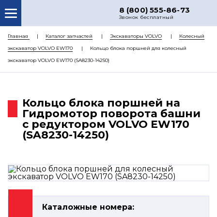
8 (800) 555-86-73
Звонок бесплатный
О НАС
Главная
Каталог запчастей
Экскаваторы VOLVO
Колесный
экскаватор VOLVO EW170
Кольцо блока поршней для колесный
КАТАЛОГ ЗАПЧАСТЕЙ
экскаватор VOLVO EW170 (SA8230-14250)
РЕМОНТ
ДОСТАВКА
Кольцо блока поршней на
ЦЕНЫ
Гидромотор поворота башни
с редуктором VOLVO EW170
КОНТАКТЫ
(SA8230-14250)
Каталожные номера: