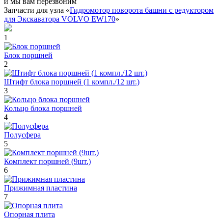
и мы вам перезвоним
Запчасти для узла «
Гидромотор поворота башни с редуктором
для Экскаватора VOLVO EW170
»
1
Блок поршней
2
Штифт блока поршней (1 компл./12 шт.)
3
Кольцо блока поршней
4
Полусфера
5
Комплект поршней (9шт.)
6
Прижимная пластина
7
Опорная плита